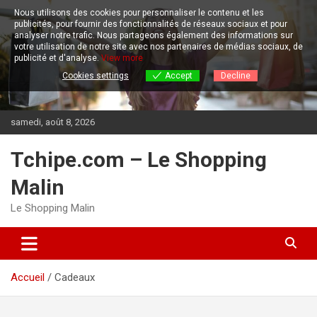
Aller
Nous utilisons des cookies pour personnaliser le contenu et les
au
publicités, pour fournir des fonctionnalités de réseaux sociaux et pour
contenu
analyser notre trafic.
Nous partageons également des informations sur
votre utilisation de notre site avec nos partenaires de médias sociaux, de
publicité et d'analyse.
View more
Cookies settings
Accept
Decline
samedi, août 8, 2026
Tchipe.com – Le Shopping
Malin
Le Shopping Malin
Accueil
Cadeaux