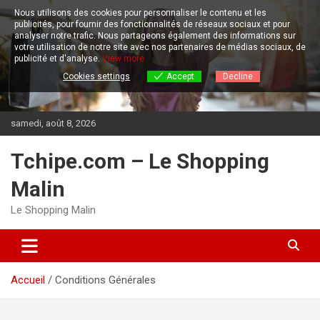
Aller
Nous utilisons des cookies pour personnaliser le contenu et les
au
publicités, pour fournir des fonctionnalités de réseaux sociaux et pour
contenu
analyser notre trafic.
Nous partageons également des informations sur
votre utilisation de notre site avec nos partenaires de médias sociaux, de
publicité et d'analyse.
View more
Cookies settings
Accept
Decline
samedi, août 8, 2026
Tchipe.com – Le Shopping
Malin
Le Shopping Malin
Accueil
Conditions Générales