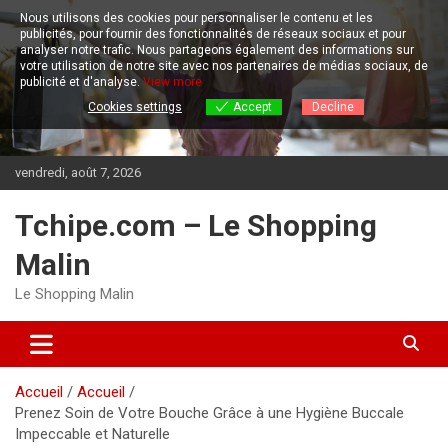
Aller
Nous utilisons des cookies pour personnaliser le contenu et les
au
publicités, pour fournir des fonctionnalités de réseaux sociaux et pour
contenu
analyser notre trafic.
Nous partageons également des informations sur
votre utilisation de notre site avec nos partenaires de médias sociaux, de
publicité et d'analyse.
View more
Cookies settings
Accept
Decline
vendredi, août 7, 2026
Tchipe.com – Le Shopping
Malin
Le Shopping Malin
Accueil
Accueil
Prenez Soin de Votre Bouche Grâce à une Hygiène Buccale
Impeccable et Naturelle