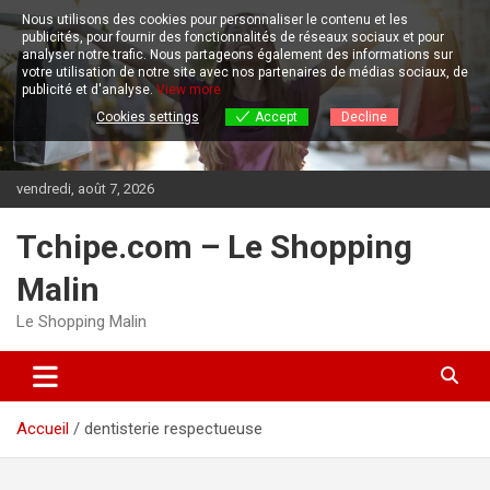
Aller
Nous utilisons des cookies pour personnaliser le contenu et les
au
publicités, pour fournir des fonctionnalités de réseaux sociaux et pour
contenu
analyser notre trafic.
Nous partageons également des informations sur
votre utilisation de notre site avec nos partenaires de médias sociaux, de
publicité et d'analyse.
View more
Cookies settings
Accept
Decline
vendredi, août 7, 2026
Tchipe.com – Le Shopping
Malin
Le Shopping Malin
Accueil
dentisterie respectueuse