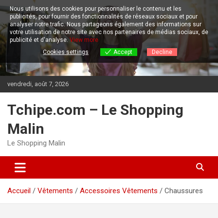
Aller
Nous utilisons des cookies pour personnaliser le contenu et les
au
publicités, pour fournir des fonctionnalités de réseaux sociaux et pour
contenu
analyser notre trafic.
Nous partageons également des informations sur
votre utilisation de notre site avec nos partenaires de médias sociaux, de
publicité et d'analyse.
View more
Cookies settings
Accept
Decline
vendredi, août 7, 2026
Tchipe.com – Le Shopping
Malin
Le Shopping Malin
Accueil
Vêtements
Accessoires Vêtements
Chaussures