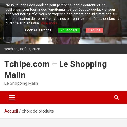
Aller
Nous utilisons des cookies pour personnaliser le contenu et les
au
publicités, pour fournir des fonctionnalités de réseaux sociaux et pour
contenu
analyser notre trafic.
Nous partageons également des informations sur
votre utilisation de notre site avec nos partenaires de médias sociaux, de
publicité et d'analyse.
View more
Cookies settings
Accept
Decline
vendredi, août 7, 2026
Tchipe.com – Le Shopping
Malin
Le Shopping Malin
Accueil
choix de produits