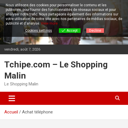
Aller
Nous utilisons des cookies pour personnaliser le contenu et les
au
publicités, pour fournir des fonctionnalités de réseaux sociaux et pour
contenu
analyser notre trafic.
Nous partageons également des informations sur
votre utilisation de notre site avec nos partenaires de médias sociaux, de
publicité et d'analyse.
View more
Cookies settings
Accept
Decline
vendredi, août 7, 2026
Tchipe.com – Le Shopping
Malin
Le Shopping Malin
Accueil
Achat téléphone