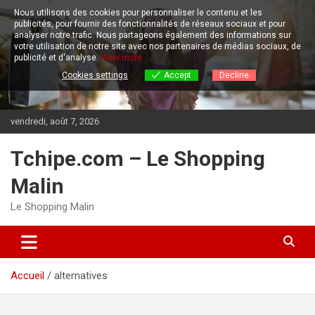
Aller
Nous utilisons des cookies pour personnaliser le contenu et les
au
publicités, pour fournir des fonctionnalités de réseaux sociaux et pour
contenu
analyser notre trafic.
Nous partageons également des informations sur
votre utilisation de notre site avec nos partenaires de médias sociaux, de
publicité et d'analyse.
View more
Cookies settings
Accept
Decline
vendredi, août 7, 2026
Tchipe.com – Le Shopping
Malin
Le Shopping Malin
Accueil
alternatives