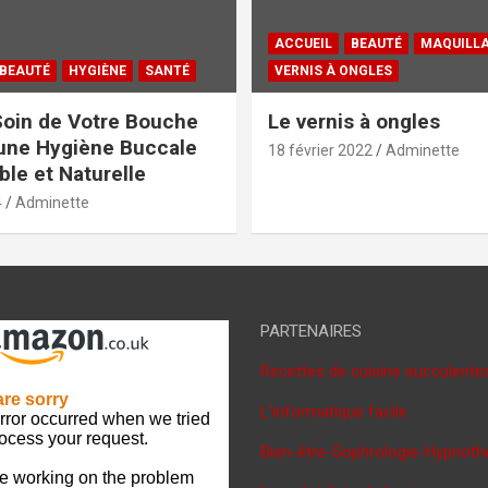
ACCUEIL
BEAUTÉ
MAQUILL
BEAUTÉ
HYGIÈNE
SANTÉ
VERNIS À ONGLES
oin de Votre Bouche
Le vernis à ongles
une Hygiène Buccale
18 février 2022
Adminette
le et Naturelle
4
Adminette
PARTENAIRES
Recettes de cuisine succulente
L'informatique facile
Bien-être-Sophrologie-Hypnoth