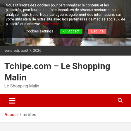
Aller
Nous utilisons des cookies pour personnaliser le contenu et les
au
publicités, pour fournir des fonctionnalités de réseaux sociaux et pour
contenu
analyser notre trafic.
Nous partageons également des informations sur
votre utilisation de notre site avec nos partenaires de médias sociaux, de
publicité et d'analyse.
View more
Cookies settings
Accept
Decline
vendredi, août 7, 2026
Tchipe.com – Le Shopping
Malin
Le Shopping Malin
Accueil
arrêtes