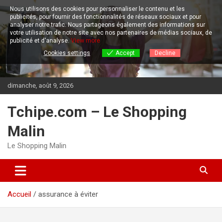
Aller
Nous utilisons des cookies pour personnaliser le contenu et les
au
publicités, pour fournir des fonctionnalités de réseaux sociaux et pour
contenu
analyser notre trafic.
Nous partageons également des informations sur
votre utilisation de notre site avec nos partenaires de médias sociaux, de
publicité et d'analyse.
View more
Cookies settings
Accept
Decline
dimanche, août 9, 2026
Tchipe.com – Le Shopping
Malin
Le Shopping Malin
Accueil
assurance à éviter