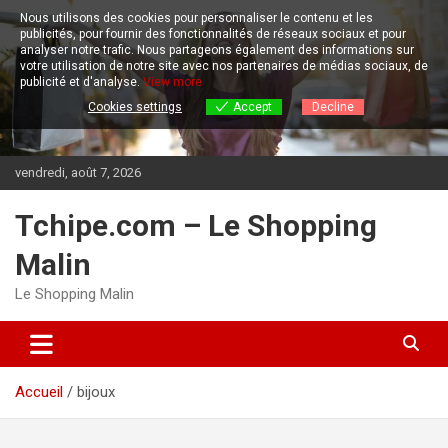
Aller
Nous utilisons des cookies pour personnaliser le contenu et les
au
publicités, pour fournir des fonctionnalités de réseaux sociaux et pour
contenu
analyser notre trafic.
Nous partageons également des informations sur
votre utilisation de notre site avec nos partenaires de médias sociaux, de
publicité et d'analyse.
View more
Cookies settings
Accept
Decline
vendredi, août 7, 2026
Tchipe.com – Le Shopping
Malin
Le Shopping Malin
Accueil
bijoux