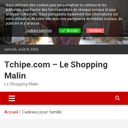
Aller
Nous utilisons des cookies pour personnaliser le contenu et les
au
publicités, pour fournir des fonctionnalités de réseaux sociaux et pour
contenu
analyser notre trafic.
Nous partageons également des informations sur
votre utilisation de notre site avec nos partenaires de médias sociaux, de
publicité et d'analyse.
View more
Cookies settings
Accept
Decline
samedi, août 8, 2026
Tchipe.com – Le Shopping
Malin
Le Shopping Malin
Accueil
Cadeaux pour famille