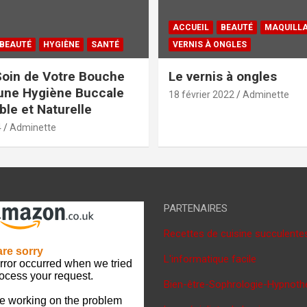
ACCUEIL
BEAUTÉ
MAQUILL
BEAUTÉ
HYGIÈNE
SANTÉ
VERNIS À ONGLES
oin de Votre Bouche
Le vernis à ongles
une Hygiène Buccale
18 février 2022
Adminette
le et Naturelle
4
Adminette
PARTENAIRES
Recettes de cuisine succulente
L'informatique facile
Bien-être-Sophrologie-Hypnoth