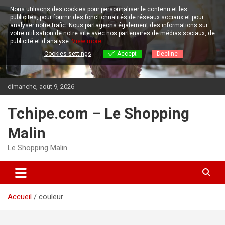
Aller
Nous utilisons des cookies pour personnaliser le contenu et les
au
publicités, pour fournir des fonctionnalités de réseaux sociaux et pour
contenu
analyser notre trafic.
Nous partageons également des informations sur
votre utilisation de notre site avec nos partenaires de médias sociaux, de
publicité et d'analyse.
View more
Cookies settings
Accept
Decline
dimanche, août 9, 2026
Tchipe.com – Le Shopping
Malin
Le Shopping Malin
Accueil
couleur