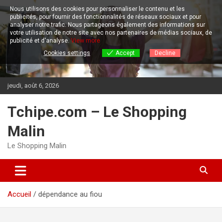
Aller
Nous utilisons des cookies pour personnaliser le contenu et les
au
publicités, pour fournir des fonctionnalités de réseaux sociaux et pour
contenu
analyser notre trafic.
Nous partageons également des informations sur
votre utilisation de notre site avec nos partenaires de médias sociaux, de
publicité et d'analyse.
View more
Cookies settings
Accept
Decline
jeudi, août 6, 2026
Tchipe.com – Le Shopping
Malin
Le Shopping Malin
Accueil
dépendance au fiou