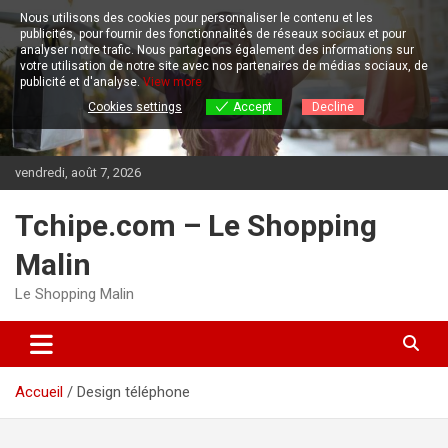
Aller
Nous utilisons des cookies pour personnaliser le contenu et les
au
publicités, pour fournir des fonctionnalités de réseaux sociaux et pour
contenu
analyser notre trafic.
Nous partageons également des informations sur
votre utilisation de notre site avec nos partenaires de médias sociaux, de
publicité et d'analyse.
View more
Cookies settings
Accept
Decline
vendredi, août 7, 2026
Tchipe.com – Le Shopping
Malin
Le Shopping Malin
Accueil
Design téléphone