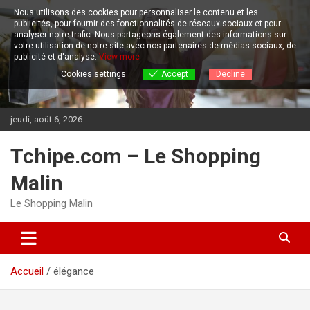
Aller
Nous utilisons des cookies pour personnaliser le contenu et les
au
publicités, pour fournir des fonctionnalités de réseaux sociaux et pour
contenu
analyser notre trafic.
Nous partageons également des informations sur
votre utilisation de notre site avec nos partenaires de médias sociaux, de
publicité et d'analyse.
View more
Cookies settings
Accept
Decline
jeudi, août 6, 2026
Tchipe.com – Le Shopping
Malin
Le Shopping Malin
Accueil
élégance