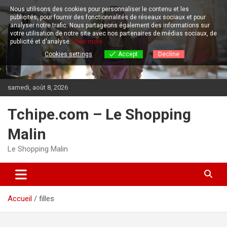
Aller
Nous utilisons des cookies pour personnaliser le contenu et les
au
publicités, pour fournir des fonctionnalités de réseaux sociaux et pour
contenu
analyser notre trafic.
Nous partageons également des informations sur
votre utilisation de notre site avec nos partenaires de médias sociaux, de
publicité et d'analyse.
View more
Cookies settings
Accept
Decline
samedi, août 8, 2026
Tchipe.com – Le Shopping
Malin
Le Shopping Malin
Accueil
filles