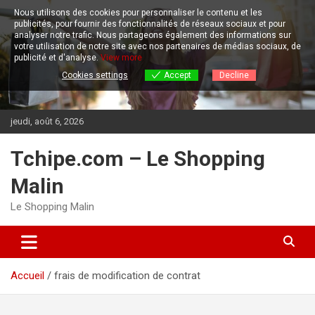
Aller
Nous utilisons des cookies pour personnaliser le contenu et les
au
publicités, pour fournir des fonctionnalités de réseaux sociaux et pour
contenu
analyser notre trafic.
Nous partageons également des informations sur
votre utilisation de notre site avec nos partenaires de médias sociaux, de
publicité et d'analyse.
View more
Cookies settings
Accept
Decline
jeudi, août 6, 2026
Tchipe.com – Le Shopping
Malin
Le Shopping Malin
Accueil
frais de modification de contrat