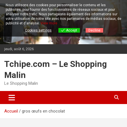
Aller
Nous utilisons des cookies pour personnaliser le contenu et les
au
publicités, pour fournir des fonctionnalités de réseaux sociaux et pour
contenu
analyser notre trafic.
Nous partageons également des informations sur
votre utilisation de notre site avec nos partenaires de médias sociaux, de
publicité et d'analyse.
View more
Cookies settings
Accept
Decline
jeudi, août 6, 2026
Tchipe.com – Le Shopping
Malin
Le Shopping Malin
Accueil
gros œufs en chocolat