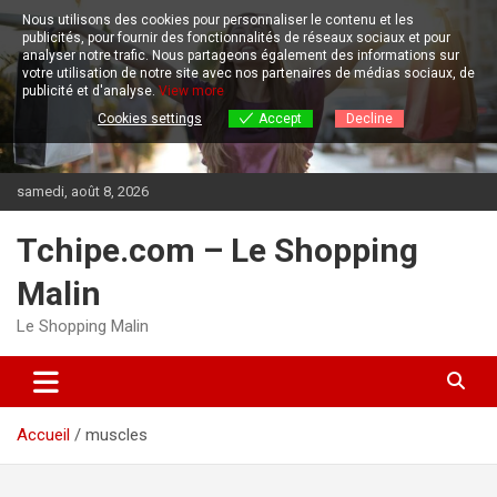
Aller
Nous utilisons des cookies pour personnaliser le contenu et les
au
publicités, pour fournir des fonctionnalités de réseaux sociaux et pour
contenu
analyser notre trafic.
Nous partageons également des informations sur
votre utilisation de notre site avec nos partenaires de médias sociaux, de
publicité et d'analyse.
View more
Cookies settings
Accept
Decline
samedi, août 8, 2026
Tchipe.com – Le Shopping
Malin
Le Shopping Malin
Accueil
muscles