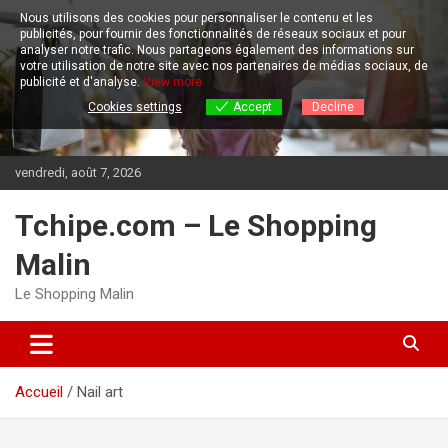
Aller
Nous utilisons des cookies pour personnaliser le contenu et les
au
publicités, pour fournir des fonctionnalités de réseaux sociaux et pour
contenu
analyser notre trafic.
Nous partageons également des informations sur
votre utilisation de notre site avec nos partenaires de médias sociaux, de
publicité et d'analyse.
View more
Cookies settings
Accept
Decline
vendredi, août 7, 2026
Tchipe.com – Le Shopping
Malin
Le Shopping Malin
Accueil
Nail art