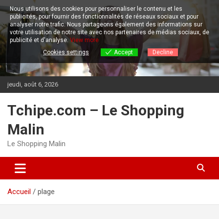
Aller
Nous utilisons des cookies pour personnaliser le contenu et les
au
publicités, pour fournir des fonctionnalités de réseaux sociaux et pour
contenu
analyser notre trafic.
Nous partageons également des informations sur
votre utilisation de notre site avec nos partenaires de médias sociaux, de
publicité et d'analyse.
View more
Cookies settings
Accept
Decline
jeudi, août 6, 2026
Tchipe.com – Le Shopping
Malin
Le Shopping Malin
Accueil
plage