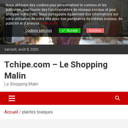
Aller
Nous utilisons des cookies pour personnaliser le contenu et les
au
publicités, pour fournir des fonctionnalités de réseaux sociaux et pour
contenu
analyser notre trafic.
Nous partageons également des informations sur
votre utilisation de notre site avec nos partenaires de médias sociaux, de
publicité et d'analyse.
View more
Cookies settings
Accept
Decline
samedi, août 8, 2026
Tchipe.com – Le Shopping
Malin
Le Shopping Malin
Accueil
plantes toxiques