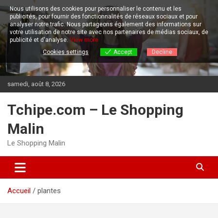
Aller
Nous utilisons des cookies pour personnaliser le contenu et les
au
publicités, pour fournir des fonctionnalités de réseaux sociaux et pour
contenu
analyser notre trafic.
Nous partageons également des informations sur
votre utilisation de notre site avec nos partenaires de médias sociaux, de
publicité et d'analyse.
View more
Cookies settings
Accept
Decline
samedi, août 8, 2026
Tchipe.com – Le Shopping
Malin
Le Shopping Malin
Accueil
plantes