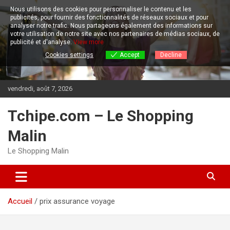
Aller
Nous utilisons des cookies pour personnaliser le contenu et les
au
publicités, pour fournir des fonctionnalités de réseaux sociaux et pour
contenu
analyser notre trafic.
Nous partageons également des informations sur
votre utilisation de notre site avec nos partenaires de médias sociaux, de
publicité et d'analyse.
View more
Cookies settings
Accept
Decline
vendredi, août 7, 2026
Tchipe.com – Le Shopping
Malin
Le Shopping Malin
Accueil
prix assurance voyage