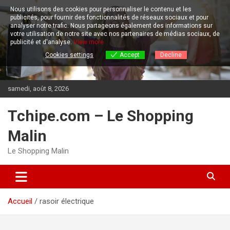
Aller
Nous utilisons des cookies pour personnaliser le contenu et les
au
publicités, pour fournir des fonctionnalités de réseaux sociaux et pour
contenu
analyser notre trafic.
Nous partageons également des informations sur
votre utilisation de notre site avec nos partenaires de médias sociaux, de
publicité et d'analyse.
View more
Cookies settings
Accept
Decline
samedi, août 8, 2026
Tchipe.com – Le Shopping
Malin
Le Shopping Malin
Accueil
rasoir électrique