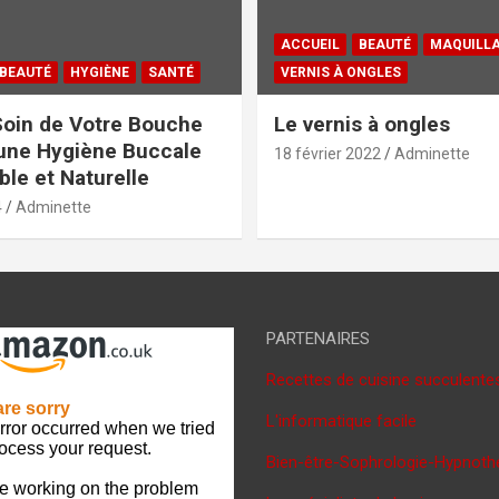
ACCUEIL
BEAUTÉ
MAQUILL
BEAUTÉ
HYGIÈNE
SANTÉ
VERNIS À ONGLES
oin de Votre Bouche
Le vernis à ongles
une Hygiène Buccale
18 février 2022
Adminette
le et Naturelle
4
Adminette
PARTENAIRES
Recettes de cuisine succulente
L'informatique facile
Bien-être-Sophrologie-Hypnoth