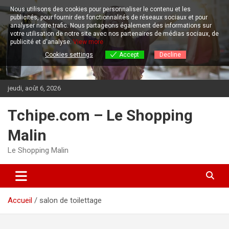
Aller
Nous utilisons des cookies pour personnaliser le contenu et les
au
publicités, pour fournir des fonctionnalités de réseaux sociaux et pour
contenu
analyser notre trafic.
Nous partageons également des informations sur
votre utilisation de notre site avec nos partenaires de médias sociaux, de
publicité et d'analyse.
View more
Cookies settings
Accept
Decline
jeudi, août 6, 2026
Tchipe.com – Le Shopping
Malin
Le Shopping Malin
Accueil
salon de toilettage