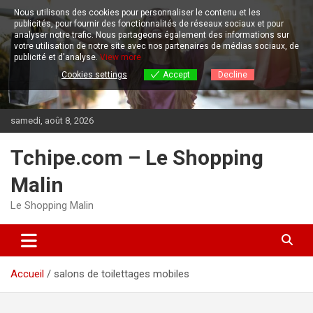
Aller
Nous utilisons des cookies pour personnaliser le contenu et les
au
publicités, pour fournir des fonctionnalités de réseaux sociaux et pour
contenu
analyser notre trafic.
Nous partageons également des informations sur
votre utilisation de notre site avec nos partenaires de médias sociaux, de
publicité et d'analyse.
View more
Cookies settings
Accept
Decline
samedi, août 8, 2026
Tchipe.com – Le Shopping
Malin
Le Shopping Malin
Accueil
salons de toilettages mobiles