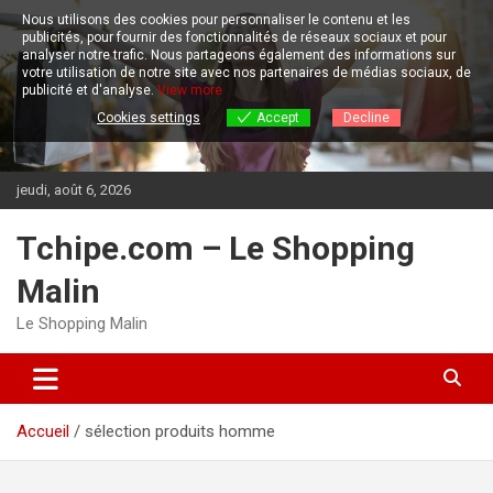
Aller
Nous utilisons des cookies pour personnaliser le contenu et les
au
publicités, pour fournir des fonctionnalités de réseaux sociaux et pour
contenu
analyser notre trafic.
Nous partageons également des informations sur
votre utilisation de notre site avec nos partenaires de médias sociaux, de
publicité et d'analyse.
View more
Cookies settings
Accept
Decline
jeudi, août 6, 2026
Tchipe.com – Le Shopping
Malin
Le Shopping Malin
Accueil
sélection produits homme