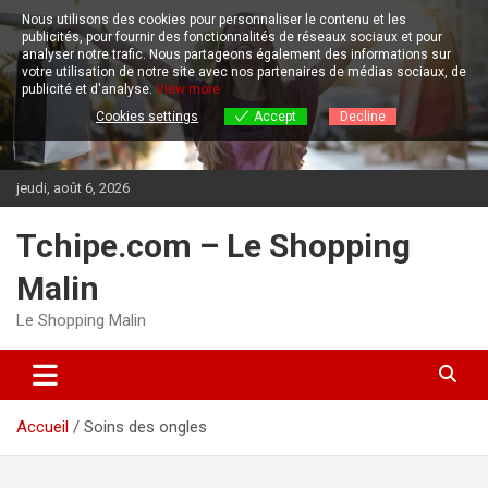
Aller
Nous utilisons des cookies pour personnaliser le contenu et les
au
publicités, pour fournir des fonctionnalités de réseaux sociaux et pour
contenu
analyser notre trafic.
Nous partageons également des informations sur
votre utilisation de notre site avec nos partenaires de médias sociaux, de
publicité et d'analyse.
View more
Cookies settings
Accept
Decline
jeudi, août 6, 2026
Tchipe.com – Le Shopping
Malin
Le Shopping Malin
Accueil
Soins des ongles