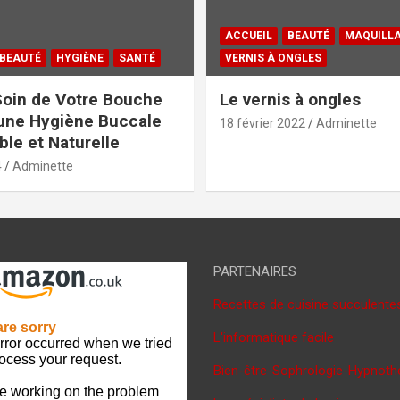
ACCUEIL
BEAUTÉ
MAQUILL
BEAUTÉ
HYGIÈNE
SANTÉ
VERNIS À ONGLES
oin de Votre Bouche
Le vernis à ongles
une Hygiène Buccale
18 février 2022
Adminette
le et Naturelle
4
Adminette
PARTENAIRES
Recettes de cuisine succulente
L'informatique facile
Bien-être-Sophrologie-Hypnoth