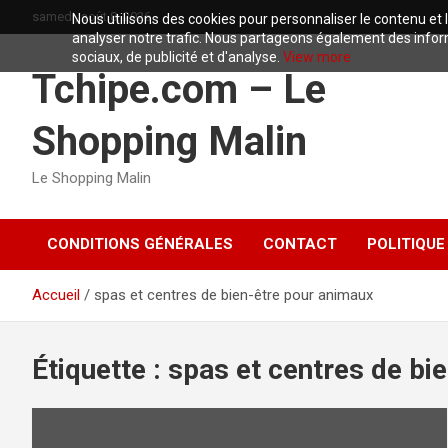
Aller
samedi, août 8, 2026
Nous utilisons des cookies pour personnaliser le contenu et l
au
analyser notre trafic.
Nous partageons également des informa
contenu
sociaux, de publicité et d'analyse.
View more
Tchipe.com – Le
Shopping Malin
Le Shopping Malin
CONDITIONS GÉNÉRALES
CONTACT
POLITIQUE
Accueil
spas et centres de bien-être pour animaux
Étiquette :
spas et centres de bi