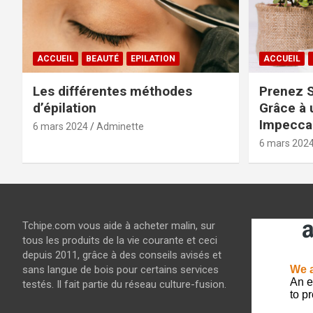
ACCUEIL
BEAUTÉ
EPILATION
ACCUEIL
Les différentes méthodes
Prenez S
d’épilation
Grâce à 
Impeccab
6 mars 2024
Adminette
6 mars 202
Tchipe.com vous aide à acheter malin, sur
tous les produits de la vie courante et ceci
depuis 2011, grâce à des conseils avisés et
sans langue de bois pour certains services
testés. Il fait partie du réseau culture-fusion.