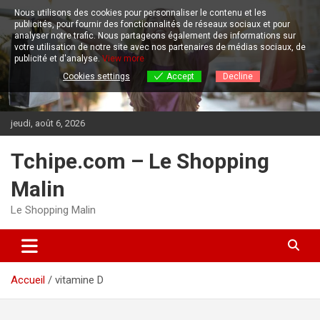
Aller
Nous utilisons des cookies pour personnaliser le contenu et les
au
publicités, pour fournir des fonctionnalités de réseaux sociaux et pour
contenu
analyser notre trafic.
Nous partageons également des informations sur
votre utilisation de notre site avec nos partenaires de médias sociaux, de
publicité et d'analyse.
View more
Cookies settings
Accept
Decline
jeudi, août 6, 2026
Tchipe.com – Le Shopping
Malin
Le Shopping Malin
Accueil
vitamine D