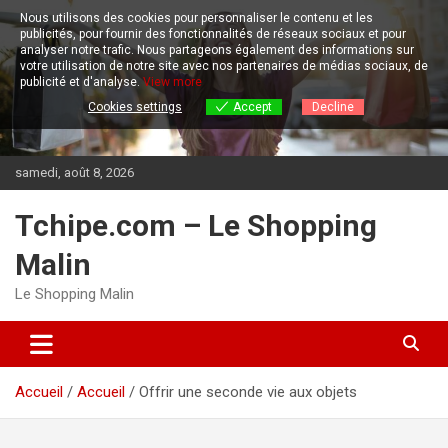
Aller
Nous utilisons des cookies pour personnaliser le contenu et les
au
publicités, pour fournir des fonctionnalités de réseaux sociaux et pour
contenu
analyser notre trafic.
Nous partageons également des informations sur
votre utilisation de notre site avec nos partenaires de médias sociaux, de
publicité et d'analyse.
View more
Cookies settings
Accept
Decline
samedi, août 8, 2026
Tchipe.com – Le Shopping
Malin
Le Shopping Malin
Accueil
Accueil
Offrir une seconde vie aux objets