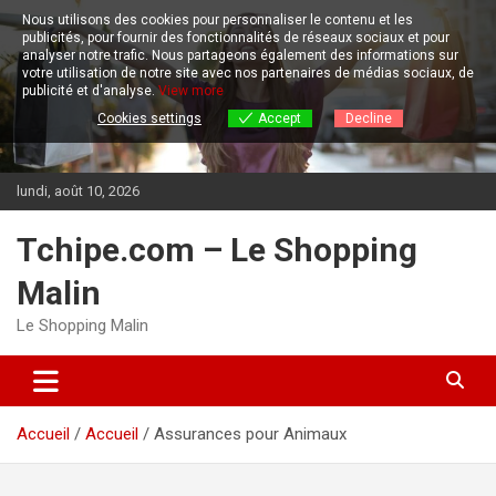
Aller
Nous utilisons des cookies pour personnaliser le contenu et les
au
publicités, pour fournir des fonctionnalités de réseaux sociaux et pour
contenu
analyser notre trafic.
Nous partageons également des informations sur
votre utilisation de notre site avec nos partenaires de médias sociaux, de
publicité et d'analyse.
View more
Cookies settings
Accept
Decline
lundi, août 10, 2026
Tchipe.com – Le Shopping
Malin
Le Shopping Malin
Accueil
Accueil
Assurances pour Animaux