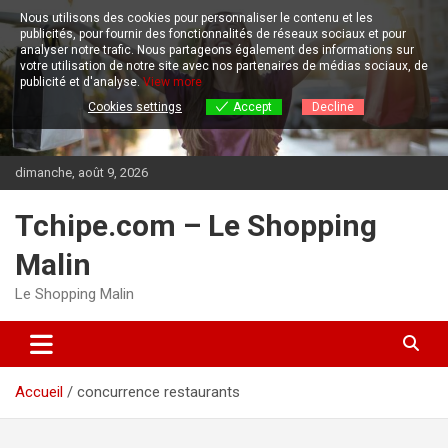
Aller
Nous utilisons des cookies pour personnaliser le contenu et les
au
publicités, pour fournir des fonctionnalités de réseaux sociaux et pour
contenu
analyser notre trafic.
Nous partageons également des informations sur
votre utilisation de notre site avec nos partenaires de médias sociaux, de
publicité et d'analyse.
View more
Cookies settings
Accept
Decline
dimanche, août 9, 2026
Tchipe.com – Le Shopping
Malin
Le Shopping Malin
Accueil
concurrence restaurants