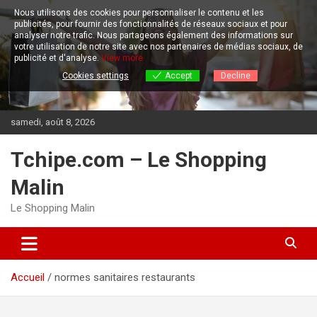
Aller
Nous utilisons des cookies pour personnaliser le contenu et les
au
publicités, pour fournir des fonctionnalités de réseaux sociaux et pour
contenu
analyser notre trafic.
Nous partageons également des informations sur
votre utilisation de notre site avec nos partenaires de médias sociaux, de
publicité et d'analyse.
View more
Cookies settings
Accept
Decline
samedi, août 8, 2026
Tchipe.com – Le Shopping
Malin
Le Shopping Malin
Accueil
normes sanitaires restaurants