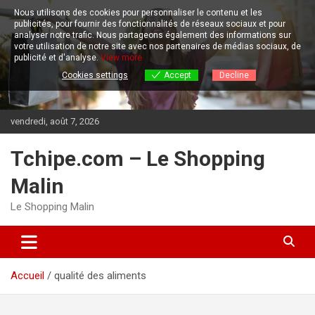
Aller
Nous utilisons des cookies pour personnaliser le contenu et les
au
publicités, pour fournir des fonctionnalités de réseaux sociaux et pour
contenu
analyser notre trafic.
Nous partageons également des informations sur
votre utilisation de notre site avec nos partenaires de médias sociaux, de
publicité et d'analyse.
View more
Cookies settings
Accept
Decline
vendredi, août 7, 2026
Tchipe.com – Le Shopping
Malin
Le Shopping Malin
Accueil
qualité des aliments