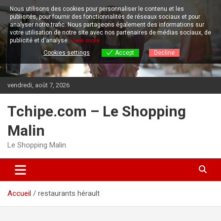
Aller
Nous utilisons des cookies pour personnaliser le contenu et les
au
publicités, pour fournir des fonctionnalités de réseaux sociaux et pour
contenu
analyser notre trafic.
Nous partageons également des informations sur
votre utilisation de notre site avec nos partenaires de médias sociaux, de
publicité et d'analyse.
View more
Cookies settings
Accept
Decline
vendredi, août 7, 2026
Tchipe.com – Le Shopping
Malin
Le Shopping Malin
Accueil
restaurants hérault