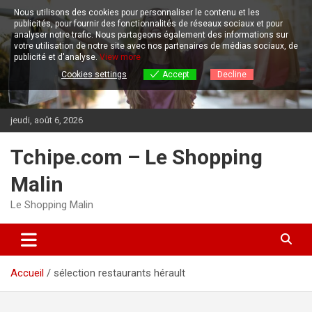
Aller
Nous utilisons des cookies pour personnaliser le contenu et les
au
publicités, pour fournir des fonctionnalités de réseaux sociaux et pour
contenu
analyser notre trafic.
Nous partageons également des informations sur
votre utilisation de notre site avec nos partenaires de médias sociaux, de
publicité et d'analyse.
View more
Cookies settings
Accept
Decline
jeudi, août 6, 2026
Tchipe.com – Le Shopping
Malin
Le Shopping Malin
Accueil
sélection restaurants hérault